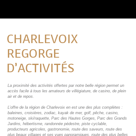
CHARLEVOIX
REGORGE
D’ACTIVITÉS
La proximité des activités offertes par notre belle région permet un
accès facile à tous les amateurs de villégiature, de casino, de plein
air et de repos.
L’offre de la région de Charlevoix en est une des plus complètes :
baleines, croisières, zodiac, kayak de mer, golf, pêche, casino,
motoneige, ski/raquette, Parc des Hautes Gorges, Parc des Grands
Jardins, hébertisme, randonnée pédestre, piste cyclable,
producteurs agricoles, gastronomie, route des saveurs, route des
plus beaux villages et ses vues panoramiques, route des plus belles